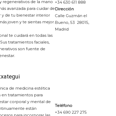
y regenerativos de la mano
+34 630 611 888
más avanzada para cuidar de
Dirección
 y de tu bienestar interior
Calle Guzmán el
ás joven y te sientas mejor.
Bueno, 53 28015,
Madrid
nal te cuidará en todas las
 Sus tratamientos faciales,
nerativos son fuente de
ienestar.
txategui
ínica de medicina estética
 en tratamientos para
estar corporal y mental de
Teléfono
ontinuamente están
+34 690 227 275
cesos para incorporar las