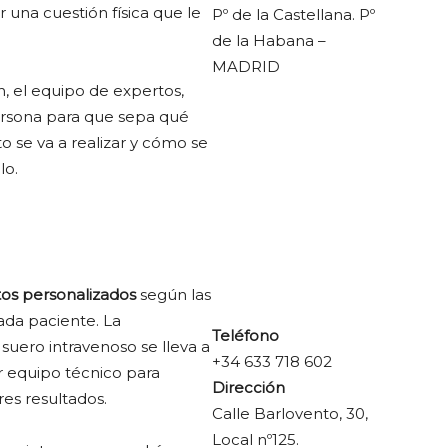
 una cuestión física que le
Pº de la Castellana. Pº
de la Habana –
MADRID
n, el equipo de expertos,
ersona para que sepa qué
o se va a realizar y cómo se
lo.
os personalizados
según las
ada paciente. La
Teléfono
suero intravenoso se lleva a
+34 633 718 602
 equipo técnico para
Dirección
res resultados.
Calle Barlovento, 30,
Local nº125.