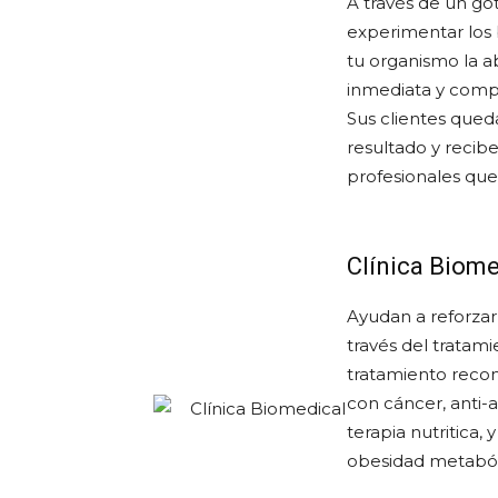
A través de un go
experimentar los 
tu organismo la 
inmediata y compl
Sus clientes que
resultado y recib
profesionales qu
Clínica Biome
Ayudan a reforzar
través del tratam
tratamiento reco
con cáncer, anti-
terapia nutritica
obesidad metaból