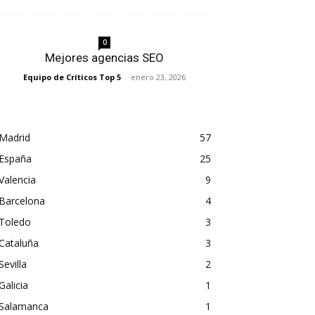
0
Mejores agencias SEO
Equipo de Críticos Top 5
-
enero 23, 2026
Madrid
57
España
25
Valencia
9
Barcelona
4
Toledo
3
Cataluña
3
Sevilla
2
Galicia
1
Salamanca
1