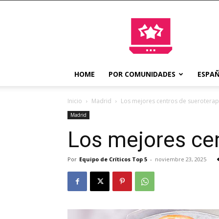
Top
5
Servicios
HOME
POR COMUNIDADES
ESPA
Inicio
Madrid
Los mejores centros de sueroterap
Madrid
Los mejores cen
Por
Equipo de Críticos Top 5
-
noviembre 23, 2025