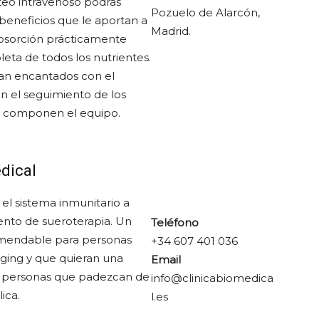
teo intravenoso podrás
Pozuelo de Alarcón,
beneficios que le aportan a
Madrid.
absorción prácticamente
eta de todos los nutrientes.
dan encantados con el
en el seguimiento de los
e componen el equipo.
dical
 el sistema inmunitario a
iento de sueroterapia. Un
Teléfono
mendable para personas
+34 607 401 036
aging y que quieran una
Email
, y personas que padezcan de
info@clinicabiomedica
ica.
l.es