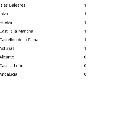
Islas Baleares
1
Ibiza
1
Huelva
1
Castilla la Mancha
1
Castellón de la Plana
1
Asturias
1
Alicante
0
Castilla León
0
Andalucía
0