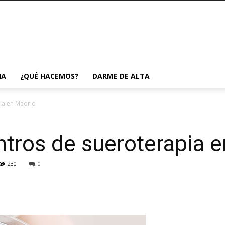
ÑA
¿QUÉ HACEMOS?
DARME DE ALTA
ia en Madrid
tros de sueroterapia 
230
0