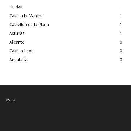
Huelva
1
Castilla la Mancha
1
Castellón de la Plana
1
Asturias
1
Alicante
0
Castilla León
0
Andalucía
0
asas